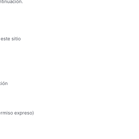
ntinuación.
este sitio
ción
permiso expreso)